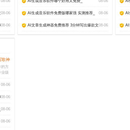
08-06
AI生成音乐软件哪个好用又免费_
08-06
A
章_
08-06
AI生成音乐软件免费版哪家强 实测推荐_
08-06
A
3个神器_
08-06
AI文章生成神器免费推荐 3分钟写出爆款文章_
08-06
A
写歌神器推荐_
作的方
专业级
乐小白
都能帮
08-06
件怎么
常简
3个神器_
08-06
_
08-06
08-06