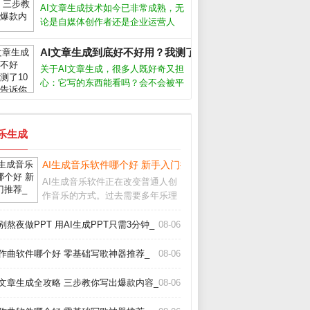
具都能帮你快速产出免版税的原创配
AI文章生成技术如今已非常成熟，无
乐。但面对市面上层出不穷的软件，
论是自媒体创作者还是企业运营人
怎么选
员，都能借助它快速产出高质量内
容。但很多人只停留在“复制粘贴”层
AI文章生成到底好不好用？我测了10个工具告诉你真相_
面，浪费了这个强大工具的真正潜
关于AI文章生成，很多人既好奇又担
力。要想让AI写出符合需求、有深
心：它写的东西能看吗？会不会被平
度、能吸引
台判为作弊？经过半年多深度使用，
我实测了市面上主流工具，发现它并
非万能，但用对方法确实能大幅提升
音乐生成
写作效率。关键在于理解它的能力和
局限，
AI生成音乐软件哪个好 新手入门推荐_
AI生成音乐软件正在改变普通人创
作音乐的方式。过去需要多年乐理
知识才能写歌，现在用手机或电脑
就能生成完整曲目。这些工具降低
别熬夜做PPT 用AI生成PPT只需3分钟_
08-06
了门槛，但也带来选择难题：功能
多不多、效果好不好、要不要付
I作曲软件哪个好 零基础写歌神器推荐_
08-06
费？AI生成音乐软件
I文章生成全攻略 三步教你写出爆款内容_
08-06