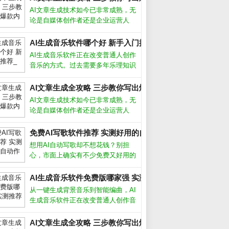
AI文章生成技术如今已非常成熟，无
论是自媒体创作者还是企业运营人
员，都能借助它快速产出高质量内
容。但很多人只停留在“复制粘贴”层
AI生成音乐软件哪个好 新手入门推荐_
面，浪费了这个强大工具的真正潜
AI生成音乐软件正在改变普通人创作
力。要想让AI写出符合需求、有深
音乐的方式。过去需要多年乐理知识
度、能吸引
才能写歌，现在用手机或电脑就能生
成完整曲目。这些工具降低了门槛，
AI文章生成全攻略 三步教你写出爆款内容_
_
但也带来选择难题：功能多不多、效
AI文章生成技术如今已非常成熟，无
果好不好、要不要付费？AI生成音乐
论是自媒体创作者还是企业运营人
软件
员，都能借助它快速产出高质量内
容。但很多人只停留在“复制粘贴”层
免费AI写歌软件推荐 实测好用的自动作曲工具_
面，浪费了这个强大工具的真正潜
想用AI自动写歌却不想花钱？别担
力。要想让AI写出符合需求、有深
心，市面上确实有不少免费又好用的
度、能吸引
工具。从旋律生成到歌词匹配，这些
软件能帮你快速完成一首完整的歌
AI生成音乐软件免费版哪家强 实测推荐_
曲。下面我结合亲身测试，聊聊哪些
从一键生成背景音乐到智能编曲，AI
真正值得下载。哪些AI写歌软件真正
生成音乐软件正在改变普通人创作音
免费首先
乐的方式。无论你是短视频创作者、
游戏开发者还是音乐爱好者，这些工
AI文章生成全攻略 三步教你写出爆款内容_