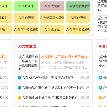
作曲软件
ai作曲软件
Ai生成文章
Ai自动写歌免费软件
作词软件
AI生成视频
Ai自动写歌免费软件
AI生成视频
i音乐
Ai自动写歌免费软件
Ai生成文章
Ai自动写歌免费软件
AI文章生成
AI
普通人也能做的3个神器_
AI视频生成工具实测：新手也能快速出片_
理、不
AI视频生成正在颠覆传统视频制
己的音
作，让普通人也能轻松产出专业级
让这一
短片。过去需要团队协作的剪辑、
律到智
特效、配音，如今只需输入文字描
爆款_
08-06
AI生成音乐软件哪个好 新手入门推荐_
08-06
告
Ai音
述，AI就能自动生成流畅画面。本
个人都
文结合近期热门工具实测，帮你避
章_
08-06
AI作曲软件哪个好用 这几款让你秒变作曲家_
08-06
A
开常见坑点。AI视
教你玩转AI作歌_
08-06
AI音乐生成器好用吗 亲测3款工具告诉你_
08-06
A