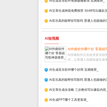
AI生成音乐软件免费版哪家强 实测推荐_
AI文章生成神器免费推荐 3分钟写出爆款文
Ai音乐真的能帮你写歌吗 普通人也能做的
AI短视频
AI作曲软件哪个好 零基础
AI作曲软件正在改变音乐创
式，让普通人也能快速生成
的旋律和伴奏。无论你是音
还是资深制作人，这类工具
AI生成音乐软件哪个好用 实测推荐_
你突破灵感瓶颈。AI作曲软
用大多数AI作曲软件操作非
Ai音乐真的能帮你写歌吗 普通人也能做的
单，只需选择风格
AI文章生成全攻略 三步教你写出爆款内容
AI生成PPT哪个工具更靠谱_