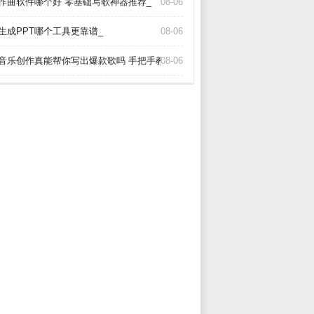
I作曲软件哪个好 零基础写歌神器推荐_
08-06
I生成PPT哪个工具更靠谱_
08-06
I音乐创作真能帮你写出爆款歌吗 手把手教你玩转AI作歌_
08-06