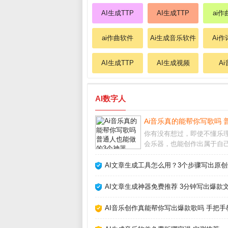
AI生成TTP
AI生成TTP
ai
ai作曲软件
Ai生成音乐软件
Ai
AI生成TTP
AI生成视频
A
AI数字人
Ai音乐真的能帮你写歌吗 
你有没有想过，即使不懂乐
会乐器，也能创作出属于自
乐？如今，Ai音乐工具正在
切变成现实。从自动生成旋
AI文章生成工具怎么用？3个步骤写出原创
能编曲，甚至模拟人声演唱，
乐正在降低创作门槛，让每
AI文章生成神器免费推荐 3分钟写出爆款文
能成为“音乐人”
AI音乐创作真能帮你写出爆款歌吗 手把手